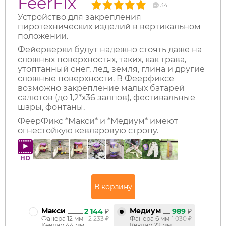
FeerFix
34
Устройство для закрепления
пиротехнических изделий в вертикальном
положении.
Фейерверки будут надежно стоять даже на
сложных поверхностях, таких, как трава,
утоптанный снег, лед, земля, глина и другие
сложные поверхности. В Феерфиксе
возможно закрепление малых батарей
салютов (до 1,2*х36 залпов), фестивальные
шары, фонтаны.
ФеерФикс *Макси* и *Медиум* имеют
огнестойкую кевларовую стропу.
HD
Макси
Медиум
2 144
₽
989
₽
Фанера 12 мм
2 233
₽
Фанера 6 мм
1 030
₽
Кевлар 44 мм
Кевлар 22 мм