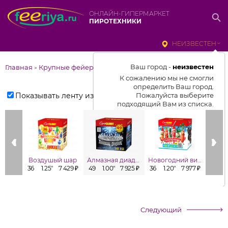
ОНЛАЙН-ГИПЕРМАРКЕТ
ПИРОТЕХНИКИ
НЕИЗВЕСТЕН
Ваш город -
неизвестен
Главная
Крупные фейерверки
>
К сожалению мы не смогли
определить Ваш город.
Показывать ленту изделий
Пожалуйста выберите
подходящий Вам из списка.
Выбрать город
От выбранного города зависит
отображаемый ассортимент,
Воздушый шар
Алмазная диадема
Новогодний винегрет
Поз
цены, наличие и условия
36
1.25"
7 429 ₽
49
1.00"
7 925 ₽
36
1.20"
7 977 ₽
48
1
доставки
Следующий