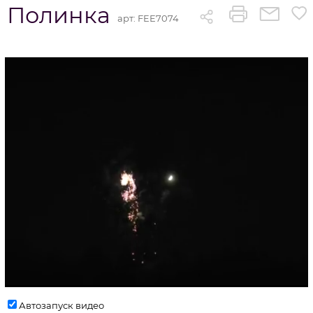
Полинка
арт:
FEE7074
Автозапуск видео