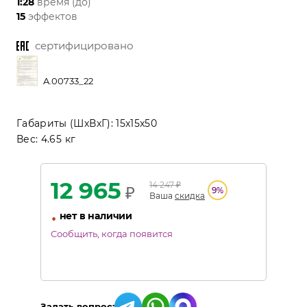
1:28
время (до)
15
эффектов
сертифицировано
A.00733_22
Габариты (ШхВхГ):
15x15x50
Вес:
4.65 кг
12 965
14 247
₽
₽
9
%
Ваша
скидка
•
нет в наличии
Сообщить, когда появится
Задать вопрос: