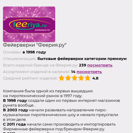
Фейерверки "Феерия.ру"
Основан:
в 1998 году
Специализация:
бытовые фейерверки категории премиум
Всего изделий бренда на Феерия.ру:
239
посмотреть
Ассортимент изделий в наличии:
14
посмотреть
Средний рейтинг изделий:
4.8
Компания была одной из первых вышедших
на пиротехнический рынок в 1997 году.
В 1998 году
создали один из первых интернет-магазинов
рунета вообще...
В 2003 году
начали развивать направление пиро-
музыкальных пиротехнических шоу и немало преуспели
в этом деле.
С 2011 года
начали сами производить и импортировать
Фирменные фейерверки под брендом Феерия.ру.