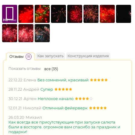
HD
video
Как запускать
Конструкция изделия
Отзывы
35
Показать отзывы:
все (
35
)
22.12.22
Елена
Без сомнений, красивый
28.11.22
Андрей
Супер
30.12.21
Артем
Неплохое начало
12.01.21
Николай
Отличный фейерверк
26.03.20
Михаил
Как всегда все присутствующие при запуске салюта
были в восторге. огромное вам спасибо за праздник и
подарки!