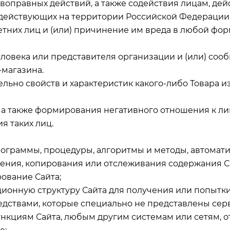
тивоправных действий, а также содействия лицам, де
 действующих на территории Российской Федерации
етних лиц и (или) причинение им вреда в любой фор
 человека или представителя организации и (или) сооб
-магазина.
тельно свойств и характеристик какого-либо Товара и
ра, а также формирования негативного отношения к л
я таких лиц.
 программы, процедуры, алгоритмы и методы, автома
тения, копирования или отслеживания содержания С
ование Сайта;
ационную структуру Сайта для получения или попыт
дствами, которые специально не представлены серв
ункциям Сайта, любым другим системам или сетям, о