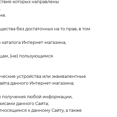
йствия которых направлены
.
ме.
щества без достаточных на то прав, в том
з каталога Интернет-магазина,
ицам, (не) пользующимся
тические устройства или эквивалентные
айта данного Интернет-магазина;
ки получения любой информации,
исами данного Сайта;
тносящимся к данному Сайту, а также