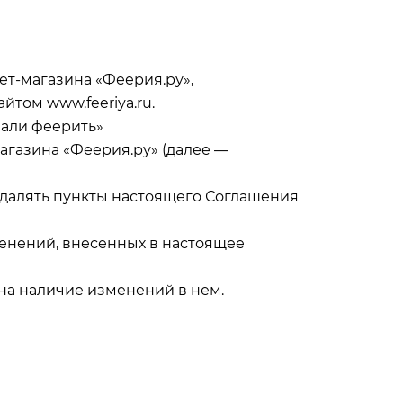
ет-магазина «Феерия.ру»,
йтом www.feeriya.ru.
нали феерить»
агазина «Феерия.ру» (далее —
 удалять пункты настоящего Соглашения
менений, внесенных в настоящее
 на наличие изменений в нем.