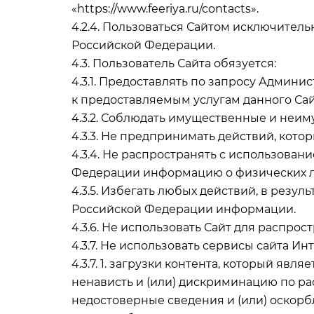
«https://www.feeriya.ru/contacts».
4.2.4. Пользоваться Сайтом исключител
Российской Федерации.
4.3. Пользователь Сайта обязуется:
4.3.1. Предоставлять по запросу Адми
к предоставляемым услугам данного Сай
4.3.2. Соблюдать имущественные и неим
4.3.3. Не предпринимать действий, кот
4.3.4. Не распространять с использов
Федерации информацию о физических л
4.3.5. Избегать любых действий, в рез
Российской Федерации информации.
4.3.6. Не использовать Сайт для распро
4.3.7. Не использовать сервисы сайта Ин
4.3.7. 1. загрузки контента, который яв
ненависть и (или) дискриминацию по ра
недостоверные сведения и (или) оскорбл