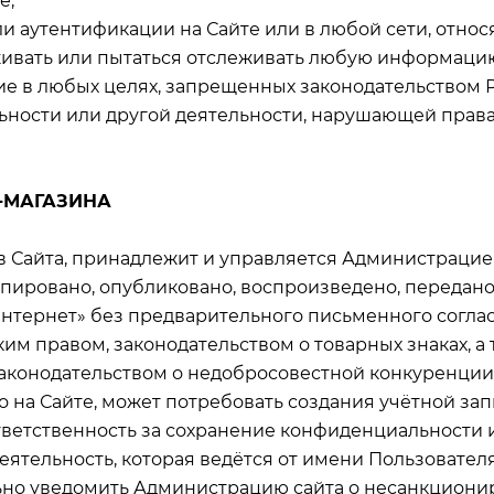
е;
ли аутентификации на Сайте или в любой сети, относ
еживать или пытаться отслеживать любую информаци
ание в любых целях, запрещенных законодательством 
ьности или другой деятельности, нарушающей права
Т-МАГАЗИНА
тав Сайта, принадлежит и управляется Администрацие
копировано, опубликовано, воспроизведено, переда
Интернет» без предварительного письменного согла
ким правом, законодательством о товарных знаках, 
законодательством о недобросовестной конкуренции
о на Сайте, может потребовать создания учётной за
ответственность за сохранение конфиденциальности
деятельность, которая ведётся от имени Пользовател
льно уведомить Администрацию сайта о несанкциони