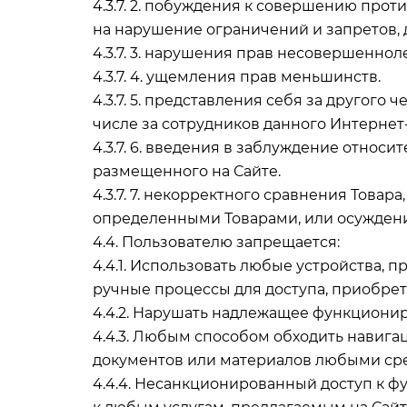
4.3.7. 2. побуждения к совершению про
на нарушение ограничений и запретов,
4.3.7. 3. нарушения прав несовершеннол
4.3.7. 4. ущемления прав меньшинств.
4.3.7. 5. представления себя за другого
числе за сотрудников данного Интернет
4.3.7. 6. введения в заблуждение относи
размещенного на Сайте.
4.3.7. 7. некорректного сравнения Това
определенными Товарами, или осуждени
4.4. Пользователю запрещается:
4.4.1. Использовать любые устройства,
ручные процессы для доступа, приобре
4.4.2. Нарушать надлежащее функционир
4.4.3. Любым способом обходить навиг
документов или материалов любыми сре
4.4.4. Несанкционированный доступ к ф