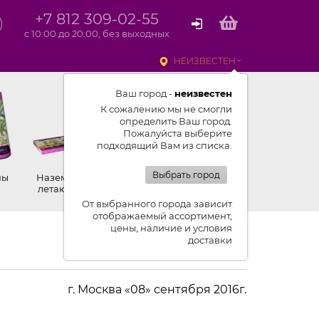
+7 812 309-02-55
с 10:00 до 20:00, без выходных
НЕИЗВЕСТЕН
Ваш город -
неизвестен
К сожалению мы не смогли
определить Ваш город.
Пожалуйста выберите
подходящий Вам из списка.
Выбрать город
ны
Наземные,
Ракеты
Петарды
летающие
От выбранного города зависит
отображаемый ассортимент,
цены, наличие и условия
доставки
г. Москва «08» сентября 2016г.