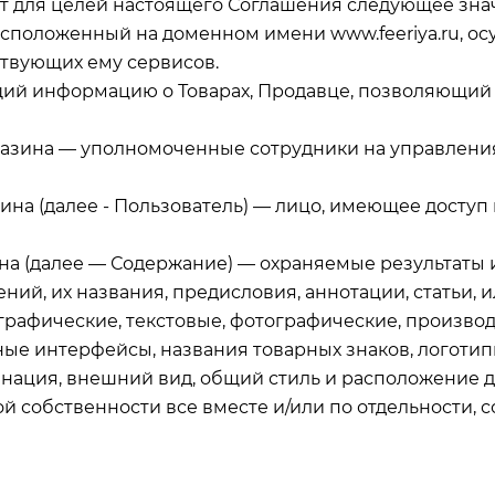
т для целей настоящего Соглашения следующее зна
 расположенный на доменном имени www.feeriya.ru, 
ствующих ему сервисов.
ащий информацию о Товарах, Продавце, позволяющий 
магазина — уполномоченные сотрудники на управлен
зина (далее ‑ Пользователь) — лицо, имеющее доступ
зина (далее — Содержание) — охраняемые результаты
ний, их названия, предисловия, аннотации, статьи,
, графические, текстовые, фотографические, произво
ые интерфейсы, названия товарных знаков, логотип
динация, внешний вид, общий стиль и расположение 
ой собственности все вместе и/или по отдельности, 