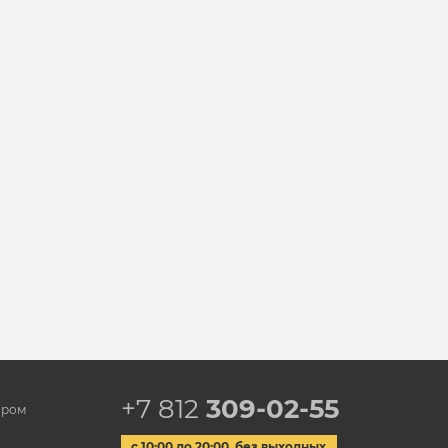
+7 812
309-02-55
ором
с 10:00 до 20:00, без выходных