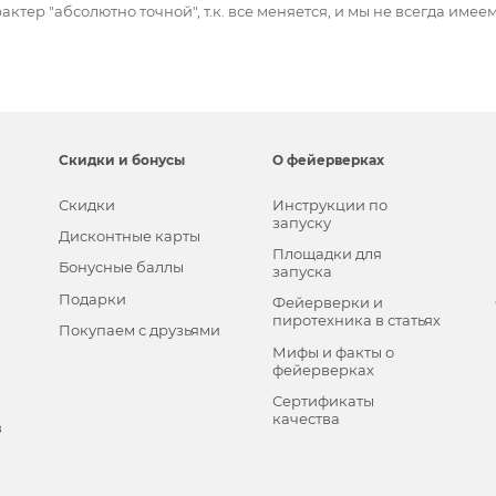
актер "абсолютно точной", т.к. все меняется, и мы не всегда име
Скидки и бонусы
О фейерверках
Скидки
Инструкции по
запуску
Дисконтные карты
Площадки для
Бонусные баллы
запуска
Подарки
Фейерверки и
пиротехника в статьях
Покупаем с друзьями
Мифы и факты о
фейерверках
Сертификаты
качества
в