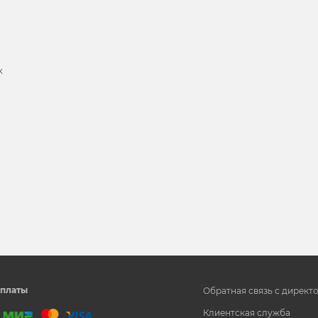
х
и
платы
Обратная связь с директ
Клиентская служба