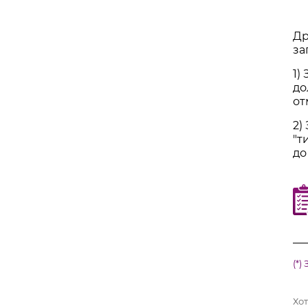
Др
за
1)
до
от
2)
"т
до
__
(*)
Хот