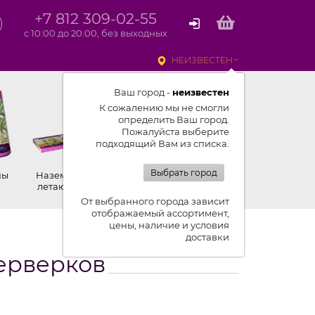
+7 812 309-02-55
с 10:00 до 20:00, без выходных
НЕИЗВЕСТЕН
Ваш город -
неизвестен
К сожалению мы не смогли
определить Ваш город.
Пожалуйста выберите
подходящий Вам из списка.
Выбрать город
ны
Наземные,
Ракеты
Петарды
летающие
От выбранного города зависит
отображаемый ассортимент,
цены, наличие и условия
доставки
ерверков