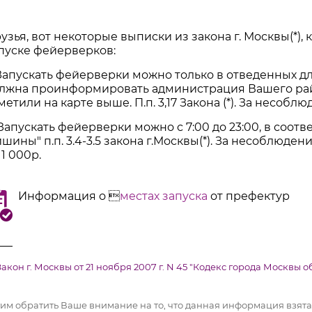
узья, вот некоторые выписки из закона г. Москвы(*)
пуске фейерверков:
 Запускать фейерверки можно только в отведенных дл
лжна проинформировать администрация Вашего рай
метили на карте выше. П.п. 3,17 Закона (*). За несоблю
 Запускать фейерверки можно с 7:00 до 23:00, в соо
ишины" п.п. 3.4-3.5 закона г.Москвы(*). За несоблюд
 1 000р.
Информация о

местах запуска
от префектур
___
 Закон г. Москвы от 21 ноября 2007 г. N 45 "Кодекс города Москв
им обратить Ваше внимание на то, что данная информация взята 