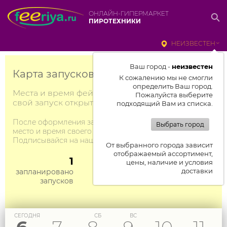
ОНЛАЙН-ГИПЕРМАРКЕТ
ПИРОТЕХНИКИ
НЕИЗВЕСТЕН
Ваш город -
неизвестен
Карта запусков фейерверков Москвы
К сожалению мы не смогли
определить Ваш город.
Места и время фейерверков, тех, кто сделал
Пожалуйста выберите
свой запуск открытым для зрителей.
подходящий Вам из списка.
После оформления заказа, ты тоже сможешь указать
Выбрать город
место и время своего запуска.
Подписывайся на наш TG-канал
https://t.me/feeriya
От выбранного города зависит
отображаемый ассортимент,
1
цены, наличие и условия
доставки
запланировано
запусков
СЕГОДНЯ
СБ
ВС