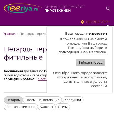
ОНЛАЙН-ГИПЕРМАРКЕТ
ПИРОТЕХНИКИ
НЕИЗВЕСТЕН
Ваш город -
неизвестен
Главная
Петарды терочные и фитильные
>
К сожалению мы не смогли
определить Ваш город.
Петарды терочные и
Пожалуйста выберите
подходящий Вам из списка.
фитильные
Выбрать город
Бесплатная
доставка по
Санкт-Петербургу
от 3000 ₽
Мы
От выбранного города зависит
производители и гарантируем
низкие цены
100%
отображаемый ассортимент,
сертифицировано
Частые вопросы
цены, наличие и условия
доставки
Петарды
Наземные, летающие
Хлопушки
Бенгальские огни
Факелы
Дымы