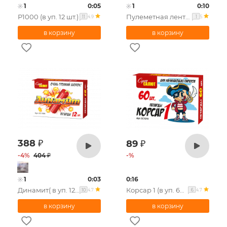
1
0:05
1
0:10
Р1000 (в уп. 12 шт.)
Пулеметная лента 500
4.9
5
11
1
388
₽
89
₽
-
4
%
404
₽
-
%
1
0:03
0:16
Динамит( в уп. 12 шт)
Корсар 1 (в уп. 60шт.)
4.7
4.7
10
6