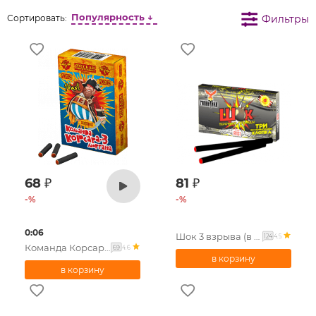
Популярность ↓
Фильтры
Сортировать:
68
₽
81
₽
-
%
-
%
0:06
Шок 3 взрыва (в уп. 6 шт.)
4.5
124
Команда Корсара Моргана 3 ( в уп. 10 шт.)
4.6
69