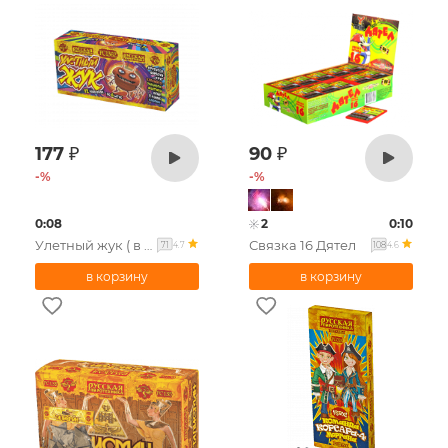
177
₽
90
₽
-
%
-
%
0:08
2
0:10
Улетный жук ( в уп. 6 шт. )
Связка 16 Дятел
4.7
4.6
71
108