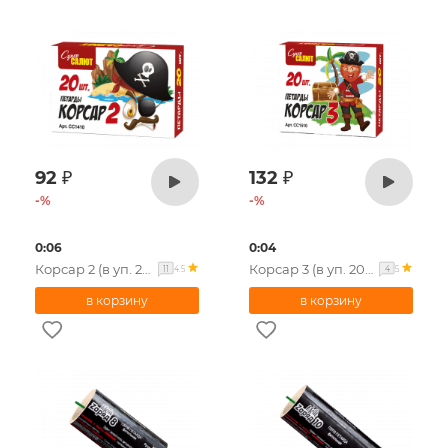
92
₽
132
₽
-
%
-
%
0:06
0:04
Корсар 2 (в уп. 20шт.)
Корсар 3 (в уп. 20шт.)
4.5
5
11
4