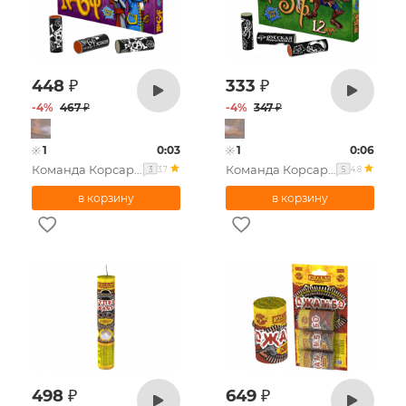
448
₽
333
₽
-
4
%
467
₽
-
4
%
347
₽
1
0:03
1
0:06
Команда Корсара Моргана 6ф (в уп. 12шт.)
Команда Корсара Моргана 5ф (в уп. 12шт.)
3.7
4.8
3
5
498
₽
649
₽