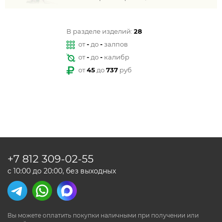
В разделе изделий:
28
от
-
до
-
залпов
от
-
до
-
калибр
от
45
до
737
руб
+7 812
309-02-55
с 10:00 до 20:00, без выходных
Вы можете оплатить покупки наличными
при получении или