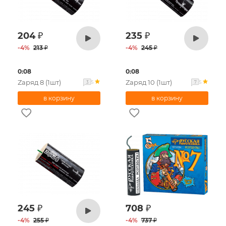
204
₽
235
₽
-
4
%
213
₽
-
4
%
245
₽
0:08
0:08
Zаряд 8 (1шт)
Zаряд 10 (1шт)
5
5
3
7
245
₽
708
₽
-
4
%
255
₽
-
4
%
737
₽