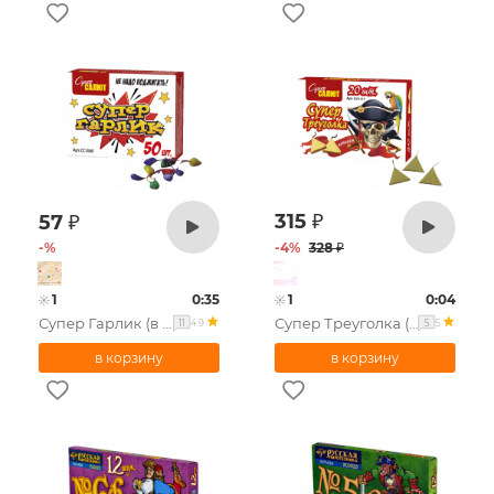
315
₽
57
₽
-
%
-
4
%
328
₽
1
0:35
1
0:04
Супер Гарлик (в уп. 50шт.)
Супер Треуголка (в уп. 20 шт. )
4.9
5
11
5