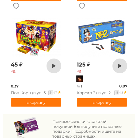
45
₽
125
₽
-
%
-
%
0:37
1
0:07
Поп Корн (в уп. 50 шт.)
Корсар 2 ( в уп. 20 шт.)
4.7
4.8
34
13
Помимо скидки, с каждой
покупкой Вы получите полезные
подарки! Подробности ищите на
товарных страницах!