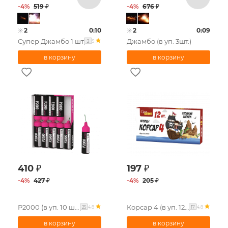
-
4
%
519
₽
-
4
%
676
₽
2
0:10
2
0:09
Супер Джамбо 1 шт
Джамбо (в уп. 3шт.)
5
2
410
₽
197
₽
-
4
%
427
₽
-
4
%
205
₽
Р2000 (в уп. 10 шт.)
Корсар 4 (в уп. 12шт.)
4.8
4.8
25
17