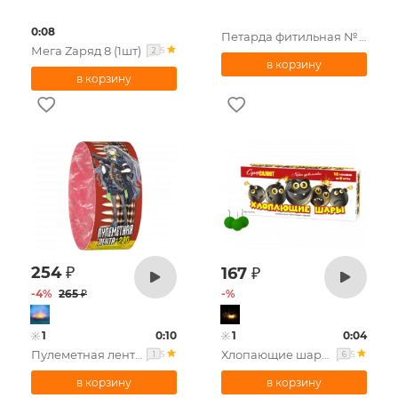
0:08
Петарда фитильная №7 ( в уп. 5 шт.)
Мега Zаряд 8 (1шт)
5
2
254
₽
167
₽
-
4
%
265
₽
-
%
1
0:10
1
0:04
Пулеметная лента 200
Хлопающие шары (в уп. 6шт.)
5
5
1
6