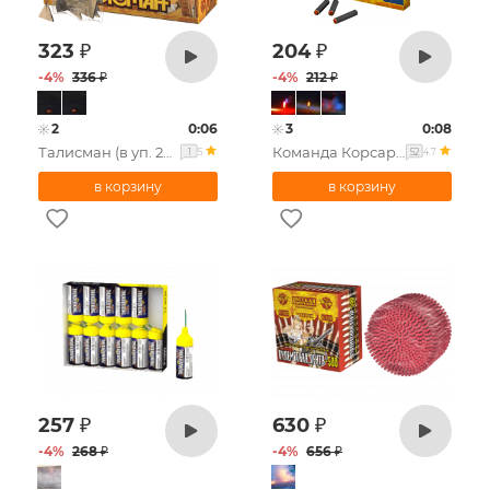
323
₽
204
₽
-
4
%
336
₽
-
4
%
212
₽
2
0:06
3
0:08
Талисман (в уп. 20 шт.)
Команда Корсара Моргана 4 (в уп. 12 шт.)
5
4.7
1
52
257
₽
630
₽
-
4
%
268
₽
-
4
%
656
₽