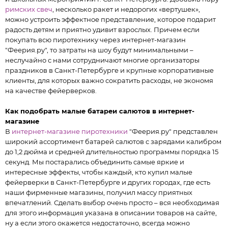
римских свеч
, несколько ракет и недорогих «вертушек»,
можно устроить эффектное представление, которое подарит
радость детям и приятно удивит взрослых. Причем если
покупать всю пиротехнику через интернет-магазин
"Феерия.ру", то затраты на шоу будут минимальными –
неслучайно с нами сотрудничают многие организаторы
праздников в Санкт-Петербурге и крупные корпоративные
клиенты, для которых важно сократить расходы, не экономя
на качестве фейерверков.
Как подобрать малые батареи салютов в интернет-
магазине
В
интернет-магазине пиротехники
"Феерия.ру" представлен
широкий ассортимент батарей салютов с зарядами калибром
до 1,2 дюйма и средней длительностью программы порядка 15
секунд. Мы постарались объединить самые яркие и
интересные эффекты, чтобы каждый, кто купил малые
фейерверки в Санкт-Петербурге и других городах, где есть
наши фирменные магазины, получил массу приятных
впечатлений. Сделать выбор очень просто – вся необходимая
для этого информация указана в описании товаров на сайте,
ну а если этого окажется недостаточно, всегда можно