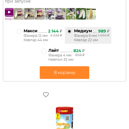
при запуске
ВИДЕО
Макси
Медиум
2 144
₽
989
₽
2 233
₽
1 030
₽
Фанера 12 мм
Фанера 6 мм
Кевлар 44 мм
Кевлар 22 мм
Лайт
824
₽
858
₽
Фанера 4 мм
Нейлон 32 мм