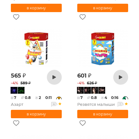
565
₽
601
₽
-
4
%
589
₽
-
4
%
626
₽
7
0.8
2
0:11
7
0.8
4
0:16
Азарт
Резвятся малыши
5
5
4
1