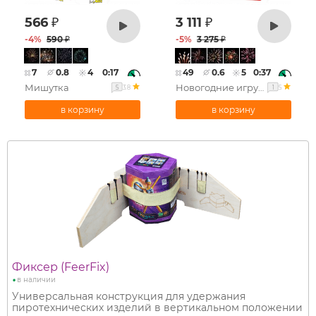
566
₽
3 111
₽
-
4
%
590
₽
-
5
%
3 275
₽
7
0.8
4
0:17
49
0.6
5
0:37
Мишутка
Новогодние игрушки
3.8
5
5
1
Фиксер (FeerFix)
•
в наличии
Универсальная конструкция для удержания
пиротехнических изделий в вертикальном положении