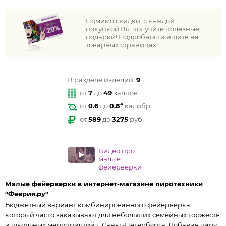
Помимо скидки, с каждой
покупкой Вы получите полезные
подарки! Подробности ищите на
товарных страницах!
В разделе изделий:
9
от
7
до
49
залпов
от
0.6
до
0.8“
калибр
от
589
до
3275
руб
Видео про
малые
фейерверки
Малые фейерверки в интернет-магазине пиротехники
"Феерия.ру"
Бюджетный вариант комбинированного фейерверка,
который часто заказывают для небольших семейных торжеств
и школьных мероприятий г. Санкт-Петербурга. Добавив пару