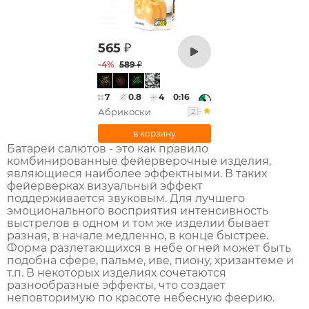
565
₽
-
4
%
589
₽
7
0.8
4
0:16
Абрикоски
5
2
Батареи салютов - это как правило
комбинированные фейерверочные изделия,
являющиеся наиболее эффектными. В таких
фейерверках визуальный эффект
поддерживается звуковым. Для лучшего
эмоционального восприятия интенсивность
выстрелов в одном и том же изделии бывает
разная, в начале медленно, в конце быстрее.
Форма разлетающихся в небе огней может быть
подобна сфере, пальме, иве, пиону, хризантеме и
т.п. В некоторых изделиях сочетаются
разнообразные эффекты, что создает
неповторимую по красоте небесную феерию.