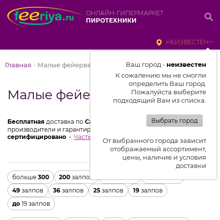
ОНЛАЙН-ГИПЕРМАРКЕТ
ПИРОТЕХНИКИ
НЕИЗВЕСТЕН
Ваш город -
неизвестен
Главная
Малые фейерверки
>
К сожалению мы не смогли
определить Ваш город.
Малые фейерверки
Пожалуйста выберите
подходящий Вам из списка.
Выбрать город
Бесплатная
доставка по
Санкт-Петербургу
от 3000 ₽
Мы
производители и гарантируем
низкие цены
100%
сертифицировано
Частые вопросы
От выбранного города зависит
отображаемый ассортимент,
цены, наличие и условия
доставки
больше
300
200
залпов
150
залпов
100
залпов
49
залпов
36
залпов
25
залпов
19
залпов
до
19 залпов