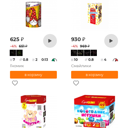
625
₽
930
₽
-
4
%
651
₽
-
4
%
969
₽
7
0.8
2
0:13
10
0.8
4
Гномик
Смайлики