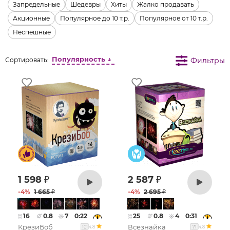
Запредельные
Шедевры
Хиты
Жалко продавать
Акционные
Популярное до 10 т.р.
Популярное от 10 т.р.
Неспешные
Популярность ↓
Фильтры
Сортировать:
1 598
₽
2 587
₽
-
4
%
1 665
₽
-
4
%
2 695
₽
16
0.8
7
0:22
25
0.8
4
0:31
КрезиБоб
Всезнайка
4.8
4.8
101
71