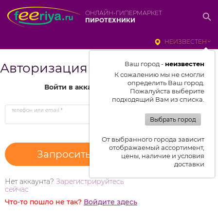
ОНЛАЙН-ГИПЕРМАРКЕТ
ПИРОТЕХНИКИ
НЕИЗВЕСТЕН
Ваш город -
неизвестен
Авторизация
К сожалению мы не смогли
определить Ваш город.
Войти в аккаунт
Пожалуйста выберите
подходящий Вам из списка.
телефон или email
*
Выбрать город
От выбранного города зависит
отображаемый ассортимент,
цены, наличие и условия
доставки
Нет аккаунта?
Зарегистрируйтесь
сейчас
Что-то пошло не так?
Войдите здесь