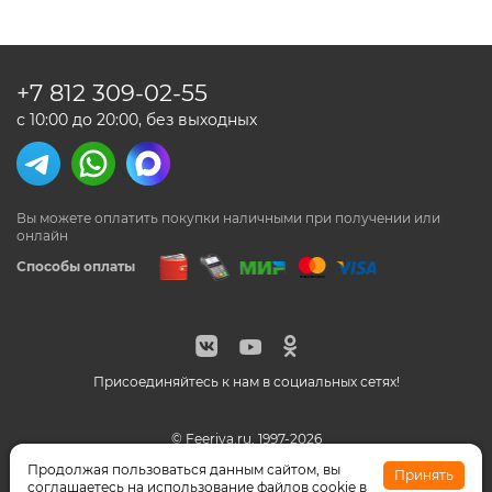
+7 812
309-02-55
с 10:00 до 20:00, без выходных
Вы можете оплатить покупки наличными
при получении или
онлайн
Способы оплаты
Присоединяйтесь к нам в социальных сетях!
© Feeriya.ru, 1997-2026
WhatsApp принадлежат компании Meta, признанной
Продолжая пользоваться данным сайтом, вы
Принять
экстремистской организацией на территории РФ
соглашаетесь на использование файлов cookie в