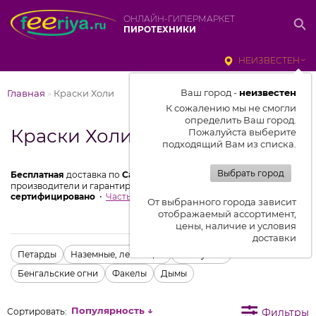
ОНЛАЙН-ГИПЕРМАРКЕТ
ПИРОТЕХНИКИ
НЕИЗВЕСТЕН
Ваш город -
неизвестен
Главная
Краски Холи
>
К сожалению мы не смогли
определить Ваш город.
Краски Холи
Пожалуйста выберите
подходящий Вам из списка.
Выбрать город
Бесплатная
доставка по
Санкт-Петербургу
от 3000 ₽
Мы
производители и гарантируем
низкие цены
100%
сертифицировано
Частые вопросы
От выбранного города зависит
отображаемый ассортимент,
цены, наличие и условия
доставки
Петарды
Наземные, летающие
Хлопушки
Бенгальские огни
Факелы
Дымы
Популярность ↓
Фильтры
Сортировать: