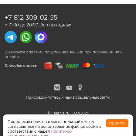
+7 812
309-02-55
с 10:00 до 20:00, без выходных
Вы можете оплатить покупки наличными
при получении или
онлайн
Способы оплаты
Присоединяйтесь к нам в социальных сетях!
© Feeriya.ru, 1997-2026
WhatsApp принадлежат компании Meta, признанной
Продолжая пользоваться данным сайтом, вы
Принять
экстремистской организацией на территории РФ
соглашаетесь на использование файлов cookie в
соответствии с нашей
Политикой