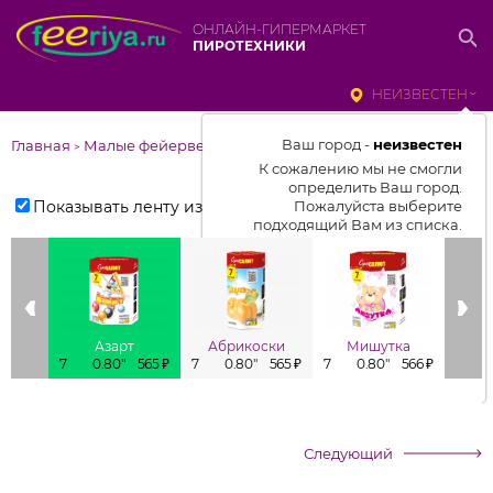
ОНЛАЙН-ГИПЕРМАРКЕТ
ПИРОТЕХНИКИ
НЕИЗВЕСТЕН
Ваш город -
неизвестен
Главная
Малые фейерверки
>
К сожалению мы не смогли
определить Ваш город.
Показывать ленту изделий
Пожалуйста выберите
подходящий Вам из списка.
Выбрать город
От выбранного города зависит
отображаемый ассортимент,
Азарт
Абрикоски
Мишутка
цены, наличие и условия
7
0.80"
565 ₽
7
0.80"
565 ₽
7
0.80"
566 ₽
7
доставки
Следующий