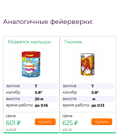
Аналогичные фейерверки:
Резвятся малыши
Гномик
залпов:
залпов:
7
7
калибр:
калибр:
0.8"
0.8"
высота:
высота:
20 м
м
время работы:
время работы:
до
0:16
до
0:13
Цена:
Цена:
601
₽
625
₽
626
₽
651
₽