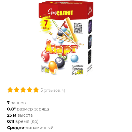
5
(отзывов: 4)
7
залпов
0.8"
размер заряда
25 м
высота
0:11
время (до)
Средне
-динамичный