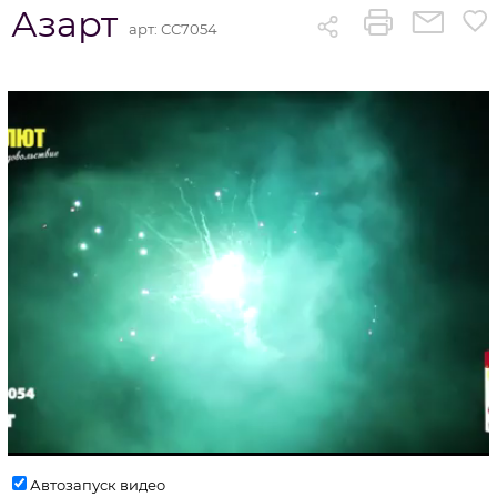
Азарт
арт:
СС7054
Автозапуск видео