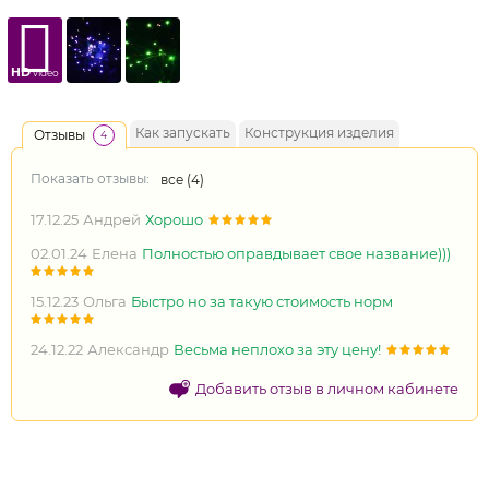
HD
video
Как запускать
Конструкция изделия
Отзывы
4
Показать отзывы:
все (
4
)
17.12.25
Андрей
Хорошо
02.01.24
Елена
Полностью оправдывает свое название)))
15.12.23
Ольга
Быстро но за такую стоимость норм
24.12.22
Александр
Весьма неплохо за эту цену!
Добавить отзыв в личном кабинете