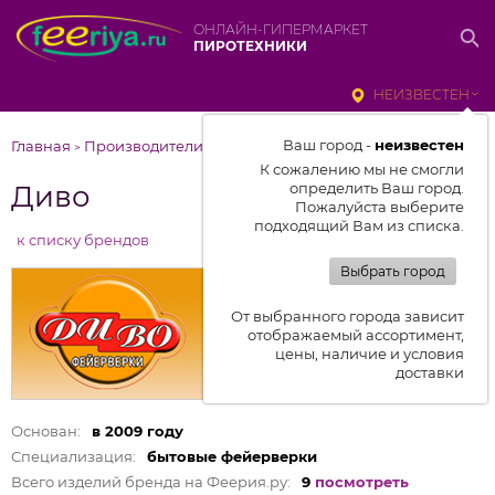
ОНЛАЙН-ГИПЕРМАРКЕТ
ПИРОТЕХНИКИ
НЕИЗВЕСТЕН
Ваш город -
неизвестен
Главная
Производители
Диво
>
>
К сожалению мы не смогли
Диво
определить Ваш город.
Пожалуйста выберите
подходящий Вам из списка.
к списку брендов
Выбрать город
От выбранного города зависит
отображаемый ассортимент,
цены, наличие и условия
доставки
Основан:
в 2009 году
Специализация:
бытовые фейерверки
Всего изделий бренда на Феерия.ру:
9
посмотреть