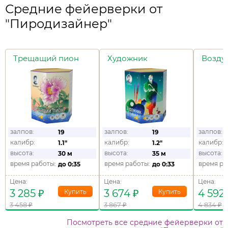
Средние фейерверки от
"Пиродизайнер"
Трещащий пион
Художник
Возду
залпов:
залпов:
залпов:
19
19
калибр:
калибр:
калибр:
1.1"
1.2"
высота:
высота:
высота:
30 м
35 м
время работы:
время работы:
время ра
до
0:35
до
0:33
Цена:
Цена:
Цена:
3 285
₽
3 674
₽
4 592
3 458
₽
3 867
₽
4 834
₽
Посмотреть все средние фейерверки от