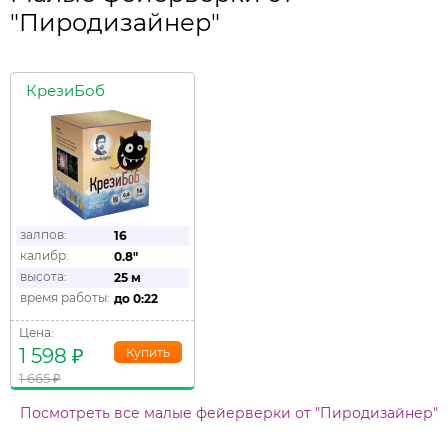
"Пиродизайнер"
КрезиБоб
залпов:
16
калибр:
0.8"
высота:
25 м
время работы:
до
0:22
Цена:
1 598
₽
1 665
₽
Посмотреть все малые фейерверки от "Пиродизайнер"