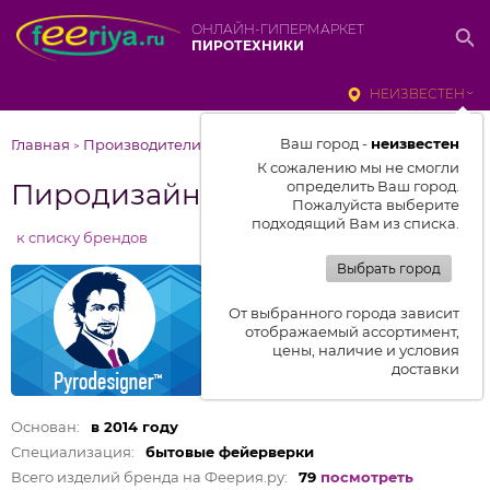
ОНЛАЙН-ГИПЕРМАРКЕТ
ПИРОТЕХНИКИ
НЕИЗВЕСТЕН
Ваш город -
неизвестен
Главная
Производители
Пиродизайнер
>
>
К сожалению мы не смогли
Пиродизайнер
определить Ваш город.
Пожалуйста выберите
подходящий Вам из списка.
к списку брендов
Выбрать город
От выбранного города зависит
отображаемый ассортимент,
цены, наличие и условия
доставки
Основан:
в 2014 году
Специализация:
бытовые фейерверки
Всего изделий бренда на Феерия.ру:
79
посмотреть