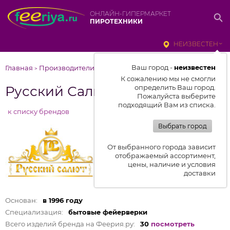
ОНЛАЙН-ГИПЕРМАРКЕТ
ПИРОТЕХНИКИ
НЕИЗВЕСТЕН
Ваш город -
неизвестен
Главная
Производители
Русский Салют
>
>
К сожалению мы не смогли
Русский Салют
определить Ваш город.
Пожалуйста выберите
подходящий Вам из списка.
к списку брендов
Выбрать город
От выбранного города зависит
отображаемый ассортимент,
цены, наличие и условия
доставки
Основан:
в 1996 году
Специализация:
бытовые фейерверки
Всего изделий бренда на Феерия.ру:
30
посмотреть