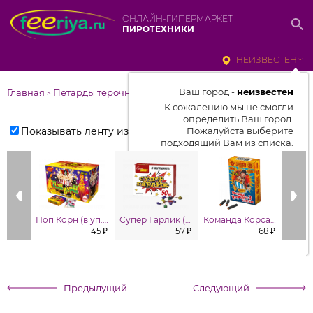
ОНЛАЙН-ГИПЕРМАРКЕТ
ПИРОТЕХНИКИ
НЕИЗВЕСТЕН
Ваш город -
неизвестен
Главная
Петарды терочные и фитильные
>
К сожалению мы не смогли
определить Ваш город.
Показывать ленту изделий
Пожалуйста выберите
подходящий Вам из списка.
Выбрать город
От выбранного города зависит
отображаемый ассортимент,
Поп Корн (в уп. 50 шт.)
Супер Гарлик (в уп. 50шт.)
Команда Корсара Моргана 3 ( в уп. 10 шт.)
цены, наличие и условия
45 ₽
57 ₽
68 ₽
доставки
Предыдущий
Следующий