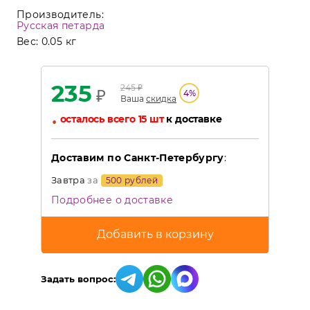
Производитель:
Русская петарда
Вес:
0.05 кг
235
245
₽
₽
4
%
Ваша
скидка
•
осталось всего 15 шт
к доставке
Доставим по Санкт-Петербургу
:
Завтра
за
500 рублей
Подробнее о доставке
Задать вопрос: