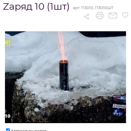
Zаряд 10 (1шт)
арт:
П3010, П3010ШТ
Автозапуск видео