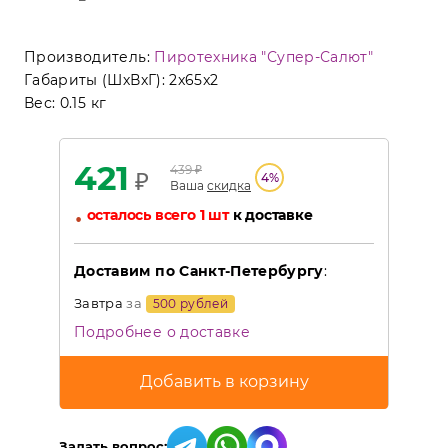
Производитель:
Пиротехника "Супер-Салют"
Габариты (ШхВхГ):
2x65x2
Вес:
0.15 кг
421
439
₽
₽
4
%
Ваша
скидка
•
осталось всего 1 шт
к доставке
Доставим по Санкт-Петербургу
:
Завтра
за
500 рублей
Подробнее о доставке
Задать вопрос: