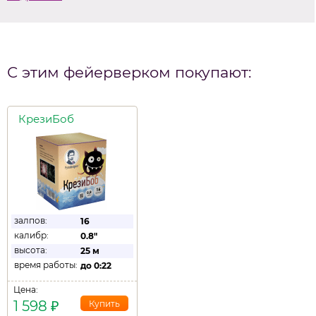
С этим фейерверком покупают:
КрезиБоб
залпов:
16
калибр:
0.8"
высота:
25 м
время работы:
до
0:22
Цена:
1 598
₽