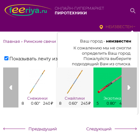
ОНЛАЙН-ГИПЕРМАРКЕТ
ПИРОТЕХНИКИ
НЕИЗВЕСТЕН
Ваш город -
неизвестен
Главная
Римские свечи
>
К сожалению мы не смогли
определить Ваш город.
Показывать ленту изделий
Пожалуйста выберите
подходящий Вам из списка.
Выбрать город
От выбранного города зависит
отображаемый ассортимент,
Снежинки
Смайлики
Экзотика
цены, наличие и условия
8
0.60"
240 ₽
8
0.60"
245 ₽
5
0.80"
421 ₽
8
доставки
Предыдущий
Следующий