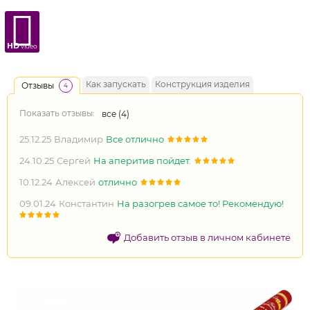
HD
video
Как запускать
Конструкция изделия
Отзывы
4
Показать отзывы:
все (
4
)
25.12.25
Владимир
Все отлично
24.10.25
Сергей
На аперитив пойдет.
10.12.24
Алексей
отлично
09.01.24
Константин
На разогрев самое то! Рекомендую!
Добавить отзыв в личном кабинете