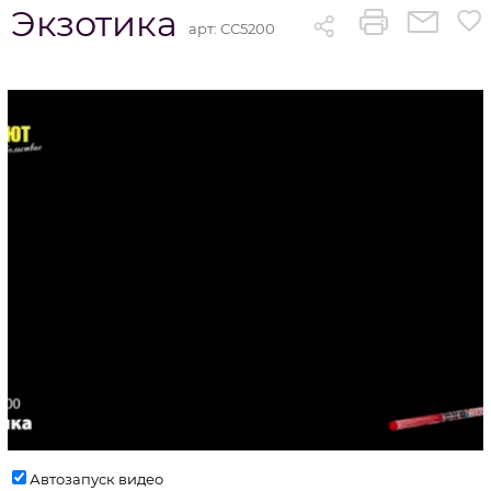
Экзотика
арт:
СС5200
Автозапуск видео