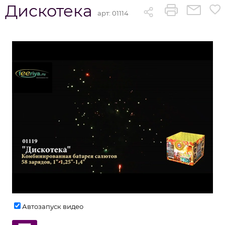
Дискотека
арт:
01114
Автозапуск видео