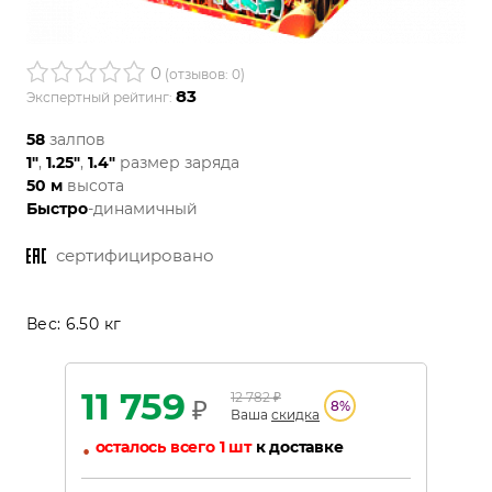
0
(отзывов: 0)
83
Экспертный рейтинг:
58
залпов
1"
,
1.25"
,
1.4"
размер заряда
50 м
высота
Быстро
-динамичный
сертифицировано
Вес:
6.50 кг
11 759
12 782
₽
₽
8
%
Ваша
скидка
•
осталось всего 1 шт
к доставке