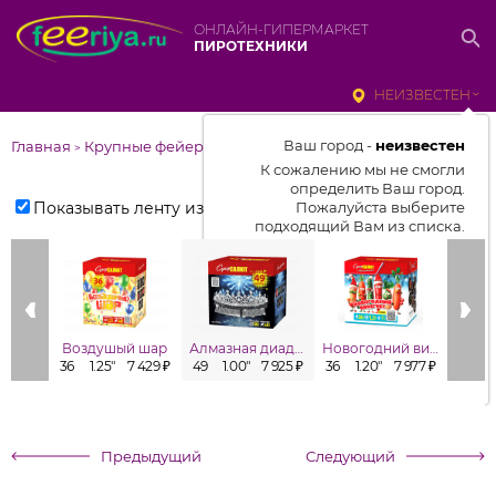
ОНЛАЙН-ГИПЕРМАРКЕТ
ПИРОТЕХНИКИ
НЕИЗВЕСТЕН
Ваш город -
неизвестен
Главная
Крупные фейерверки
>
К сожалению мы не смогли
определить Ваш город.
Показывать ленту изделий
Пожалуйста выберите
подходящий Вам из списка.
Выбрать город
От выбранного города зависит
отображаемый ассортимент,
Воздушый шар
Алмазная диадема
Новогодний винегрет
Поз
цены, наличие и условия
36
1.25"
7 429 ₽
49
1.00"
7 925 ₽
36
1.20"
7 977 ₽
48
1
доставки
Предыдущий
Следующий