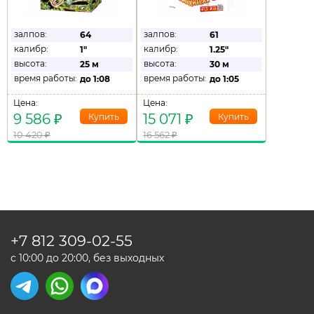
залпов:
залпов:
64
61
калибр:
калибр:
1"
1.25"
высота:
высота:
25 м
30 м
время работы:
время работы:
до
1:08
до
1:05
Цена:
Цена:
9 586
₽
15 071
₽
10 420
₽
16 562
₽
+7 812
309-02-55
с 10:00 до 20:00, без выходных