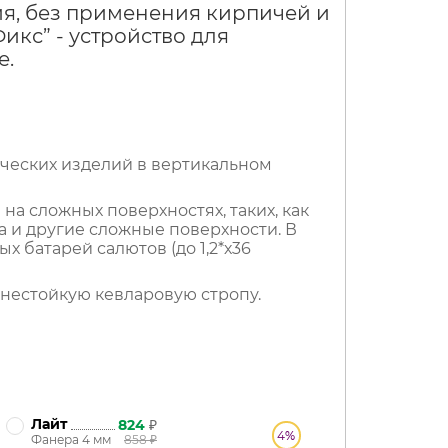
ия, без применения кирпичей и
кс” - устройство для
е.
ческих изделий в вертикальном
на сложных поверхностях, таких, как
ина и другие сложные поверхности. В
 батарей салютов (до 1,2*х36
нестойкую кевларовую стропу.
Лайт
824
₽
4
%
Фанера 4 мм
858
₽