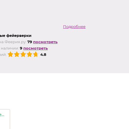
Подробнее
ые фейерверки
на Феерия.ру:
79
посмотреть
 наличии:
9
посмотреть
ий:
4.8
Хорошее настроение