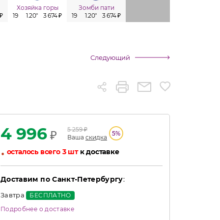
Хозяйка горы
Зомби пати
Фанни
Графф
 ₽
19
1.20"
3 674 ₽
19
1.20"
3 674 ₽
19
1.20"
3 674 ₽
25
1.00"
Следующий
4 996
5 259
₽
₽
5
%
Ваша
скидка
•
осталось всего 3 шт
к доставке
Доставим по Санкт-Петербургу
:
Завтра
БЕСПЛАТНО
Подробнее о доставке