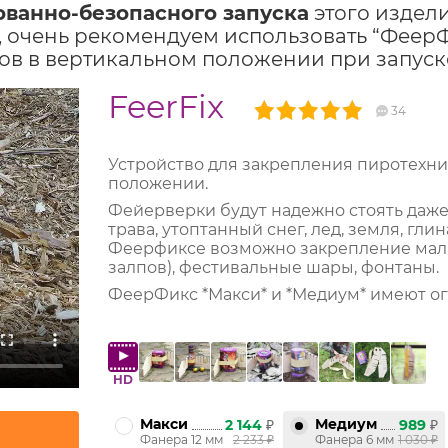
ованно-безопасного запуска
этого издел
 очень рекомендуем использовать “ФеерФи
в в вертикальном положении при запуск
FeerFix
34
Устройство для закрепления пиротехни
положении.
Фейерверки будут надежно стоять даже 
трава, утоптанный снег, лед, земля, гл
Феерфиксе возможно закрепление малых
залпов), фестивальные шары, фонтаны.
ФеерФикс *Макси* и *Медиум* имеют ог
HD
Макси
Медиум
2 144
₽
989
₽
Фанера 12 мм
2 233
₽
Фанера 6 мм
1 030
₽