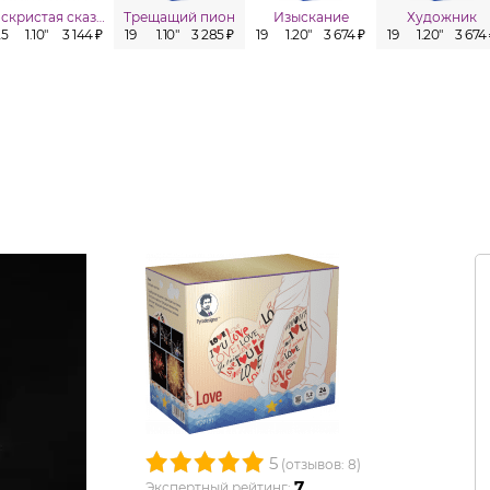
Искристая сказка
Трещащий пион
Изыскание
Художник
25
1.10"
3 144 ₽
19
1.10"
3 285 ₽
19
1.20"
3 674 ₽
19
1.20"
3 674
5
(отзывов: 8)
7
Экспертный рейтинг: