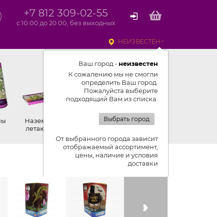
+7 812 309-02-55
с 10:00 до 20:00, без выходных
НЕИЗВЕСТЕН
Ваш город -
неизвестен
К сожалению мы не смогли
определить Ваш город.
Пожалуйста выберите
подходящий Вам из списка.
Выбрать город
ны
Наземные,
Ракеты
Петарды
летающие
От выбранного города зависит
отображаемый ассортимент,
цены, наличие и условия
Показывать ленту изделий
доставки