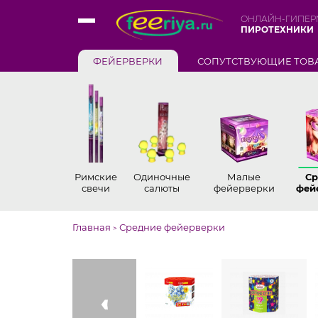
ОНЛАЙН-ГИПЕР
ПИРОТЕХНИКИ
ФЕЙЕРВЕРКИ
СОПУТСТВУЮЩИЕ ТОВ
Римские
Одиночные
Малые
Ср
свечи
салюты
фейерверки
фей
Главная
Средние фейерверки
>