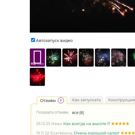
Автозапуск видео
HD
video
Как запускать
Конструкция
Отзывы
8
Показать отзывы:
все (
8
)
25.12.23
Иван
Как всегда на высоте !!!
19.11.22
Екатерина
Очень хороший салют