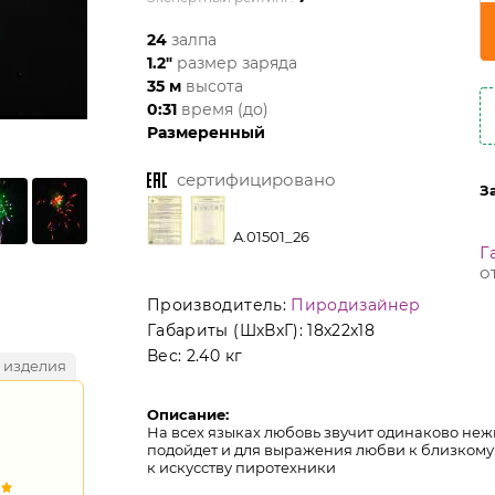
24
залпа
1.2"
размер заряда
35 м
высота
0:31
время (до)
Размеренный
сертифицировано
З
A.01501_26
Г
о
Производитель:
Пиродизайнер
Габариты (ШхВхГ):
18x22x18
Вес:
2.40 кг
 изделия
Описание:
На всех языках любовь звучит одинаково не
подойдет и для выражения любви к близкому 
к искусству пиротехники