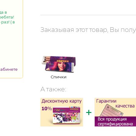
да в
ребята!
аз! ( в
Заказывая этот товар, Вы полу
кабинете
Спички
А также: