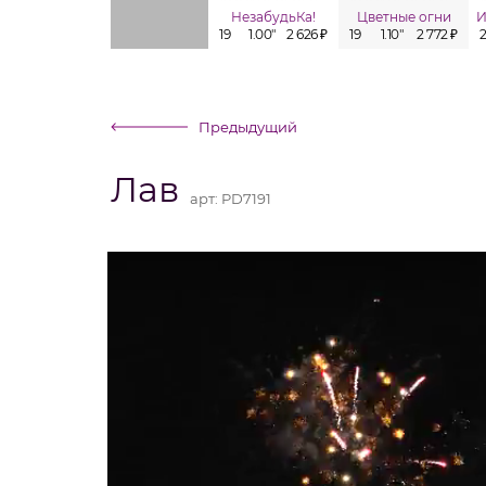
НезабудьКа!
Цветные огни
19
1.00"
2 626 ₽
19
1.10"
2 772 ₽
Предыдущий
Лав
арт:
PD7191