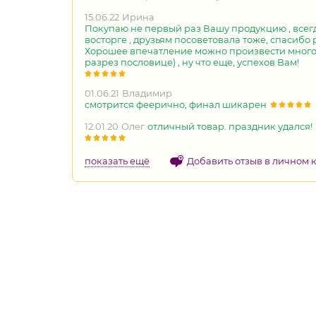
15.06.22
Ирина
Покупаю не первый раз Вашу продукцию , всег
восторге , друзьям посоветовала тоже, спасибо 
Хорошее впечатление можно произвести много р
разрез пословице) , ну что еще, успехов Вам!
01.06.21
Владимир
смотрится феерично, финал шикарен
12.01.20
Олег
отличный товар. праздник удался!
показать ещё
Добавить отзыв в личном 