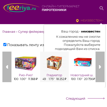
ОНЛАЙН-ГИПЕРМАРКЕТ
ПИРОТЕХНИКИ
НЕИЗВЕСТЕН
Ваш город -
неизвестен
Главная
Супер фейерверки
>
К сожалению мы не смогли
определить Ваш город.
Показывать ленту изделий
Пожалуйста выберите
подходящий Вам из списка.
Выбрать город
От выбранного города зависит
отображаемый ассортимент,
Рио-Рио!
Гладиатор
Новогодний шик
цены, наличие и условия
100
1.00"
11 368 ₽
49
1.75"
18 252 ₽
100
1.10"
20 756 ₽
100
1
доставки
Следующий