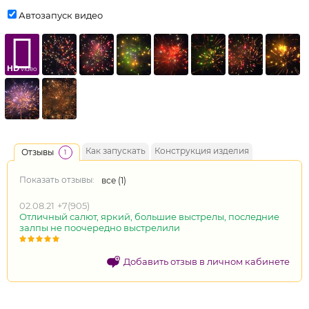
Автозапуск видео
HD
video
Как запускать
Конструкция изделия
Отзывы
1
Показать отзывы:
все (
1
)
02.08.21
+7(905)
Отличный салют, яркий, большие выстрелы, последние
залпы не поочередно выстрелили
Добавить отзыв в личном кабинете