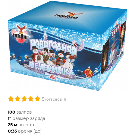
5
(отзывов: 1)
100
залпов
1"
размер заряда
25 м
высота
0:35
время (до)