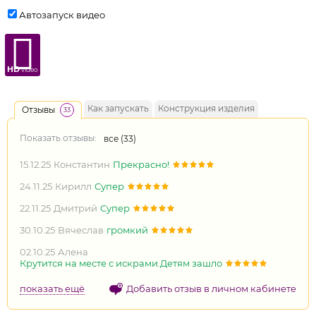
Автозапуск видео
HD
video
Как запускать
Конструкция изделия
Отзывы
33
Показать отзывы:
все (
33
)
15.12.25
Константин
Прекрасно!
24.11.25
Кирилл
Супер
22.11.25
Дмитрий
Супер
30.10.25
Вячеслав
громкий
02.10.25
Алена
Крутится на месте с искрами.Детям зашло
показать ещё
Добавить отзыв в личном кабинете