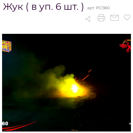
Жук ( в уп. 6 шт. )
арт:
РС1360