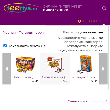
ОНЛАЙН-ГИПЕРМАРКЕТ
ПИРОТЕХНИКИ
НЕИЗВЕСТЕН
Ваш город -
неизвестен
Главная
Петарды терочные и фитильные
>
К сожалению мы не смогли
определить Ваш город.
Показывать ленту изделий
Пожалуйста выберите
подходящий Вам из списка.
Выбрать город
От выбранного города зависит
отображаемый ассортимент,
Поп Корн (в уп. 50 шт.)
Супер Гарлик (в уп. 50шт.)
Команда Корсара Моргана 3 ( в уп. 10 шт.)
цены, наличие и условия
45 ₽
57 ₽
68 ₽
доставки
Следующий