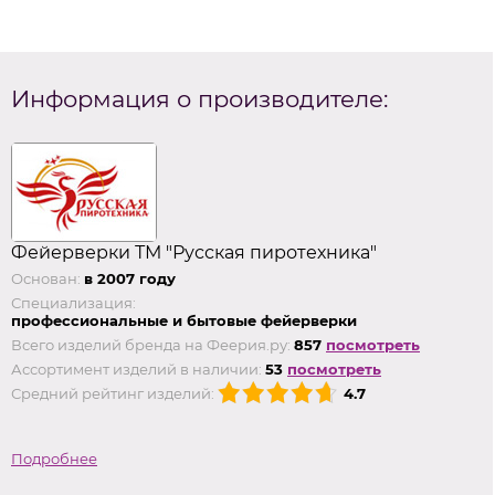
Информация о производителе:
Фейерверки ТМ "Русская пиротехника"
Основан:
в 2007 году
Специализация:
профессиональные и бытовые фейерверки
Всего изделий бренда на Феерия.ру:
857
посмотреть
Ассортимент изделий в наличии:
53
посмотреть
Средний рейтинг изделий:
4.7
Подробнее